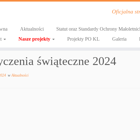
Oficjalna s
ówna
Aktualności
Statut oraz Standardy Ochrony Małoletnic
at
Nasze projekty
Projekty PO KL
Galeria
yczenia świąteczne 2024
2024
w
Aktualności