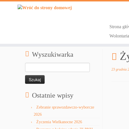
Strona gł
Skip
Wolontari
to
Strona główna
»
Aktualności
»
Życzenia świąteczne 2024
content
Ż
Wyszukiwarka
Szukaj:
23 grudnia 
Ostatnie wpisy
Zebranie sprawozdawczo-wyborcze
2026
Życzenia Wielkanocne 2026