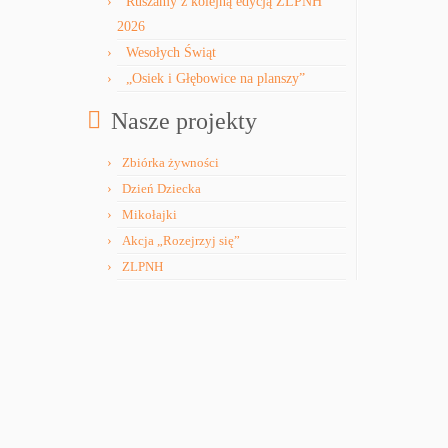
Ruszamy z kolejną edycją ZLPNH
2026
Wesołych Świąt
„Osiek i Głębowice na planszy”
Nasze projekty
Zbiórka żywności
Dzień Dziecka
Mikołajki
Akcja „Rozejrzyj się”
ZLPNH